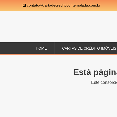
contato@cartadecreditocontemplada.com.br
HOME
CARTAS DE CRÉDITO IMÓVEIS
Está págin
Este consórci