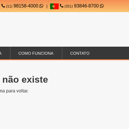
98158-4000
93846-8700
|
(11)
(351)
A
COMO FUNCIONA
CONTATO
 não existe
a para voltar.