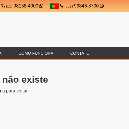
98158-4000
93846-8700
|
(11)
(351)
A
COMO FUNCIONA
CONTATO
 não existe
a para voltar.