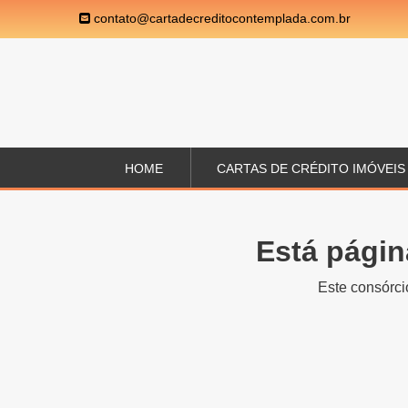
contato@cartadecreditocontemplada.com.br
HOME
CARTAS DE CRÉDITO IMÓVEIS
Está págin
Este consórci